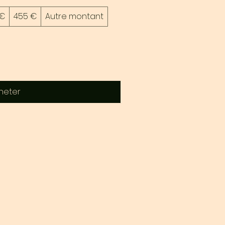
 €
455 €
Autre montant
heter