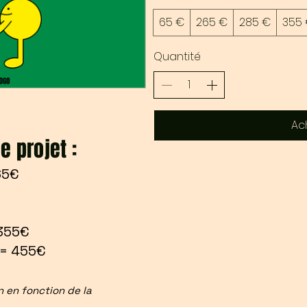
65 €
265 €
285 €
355
Quantité
Ac
e projet :
 65€
 355€
 = 455€
in en fonction de la