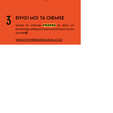
3
ENVOI MOI TA CHEMISE
Envoie ta chemise
et dans un
PROPRE
emballage adéquat (type carton) sous 5 jours
ouvrés 📦.
INDIQUE TON PRÉNOM/NOM DANS LE COLIS
4
RÉCUPÈRE TA CHEMISE
Patiente quelques jours, le temps de la
transformation ⌛
Récupère ta chemise dans le point relay
sélectionné lors de la commande
Livraisons et Retours
Moyens de paiement
CGV