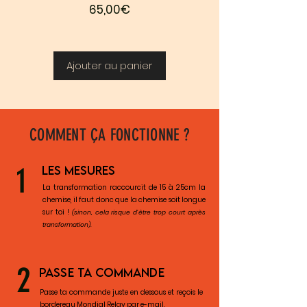
Prix
65,00€
Ajouter au panier
COMMENT ÇA FONCTIONNE ?
1
LES MESURES
La transformation raccourcit de 15 à 25cm la
chemise, il faut donc que la chemise soit longue
sur toi !
(sinon, cela risque d'être trop court après
transformation).
2
PASSE TA COMMANDE
Passe ta commande juste en dessous et reçois le
bordereau Mondial Relay par e-mail.