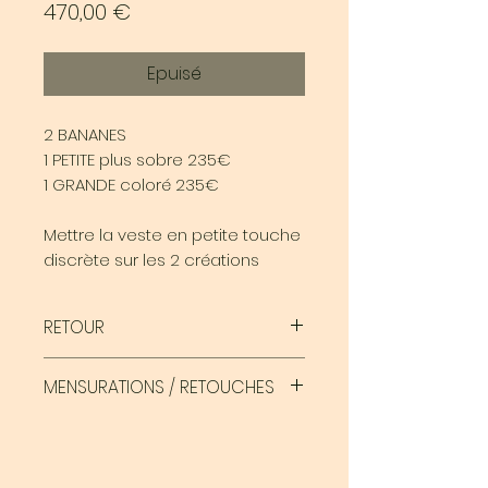
Prix
470,00 €
Epuisé
2 BANANES
1 PETITE plus sobre 235€
1 GRANDE coloré 235€
Mettre la veste en petite touche
discrète sur les 2 créations
RETOUR
Attention, aucun retour n'est
MENSURATIONS / RETOUCHES
accepté concernant les
commandes sur mesure
Attention, je me base sur les
mensurations que tu me
communiques. Il faut donc